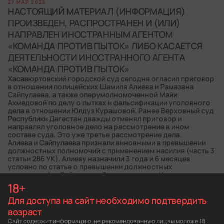
27 МАЯ 2026
НАСТОЯЩИЙ МАТЕРИАЛ (ИНФОРМАЦИЯ)
ПРОИЗВЕДЕН, РАСПРОСТРАНЕН И (ИЛИ)
НАПРАВЛЕН ИНОСТРАННЫМ АГЕНТОМ
«КОМАНДА ПРОТИВ ПЫТОК» ЛИБО КАСАЕТСЯ
ДЕЯТЕЛЬНОСТИ ИНОСТРАННОГО АГЕНТА
«КОМАНДА ПРОТИВ ПЫТОК»
Хасавюртовский городской суд сегодня огласил приговор
в отношении полицейских Шамиля Алиева и Рамазана
Сайпулаева, а также оперумолномоченной Майи
Ахмедовой по делу о пытках и фальсификации уголовного
дела в отношении Юлдуз Курашовой. Ранее Верховный суд
Республики Дагестан дважды отменял приговор и
направлял уголовное дело на рассмотрение в ином
составе суда. Это уже третье рассмотрение дела.
Алиева и Сайпулаева признали виновными в превышении
должностных полномочий с применением насилия (часть 3
статьи 286 УК). Алиеву назначили 3 года и 6 месяцев
условно по статье о превышении должностных
полномочий, а Сайпулаеву 3 года условно. Им запретили
занимать должности в правоохранительных органах на
18+
три года.
Для доступа на сайт необходимо подтвердить
Также всех троих, включая Майю Ахмедову, признали
виновными в фальсификации доказательств (часть 4 статьи
возраст
303 УК) и назначили каждому штраф в 150 тысяч рублей.
Сайт содержит информацию, не рекомендованную лицам моложе 18
Всех троих освободили от наказания по статье о