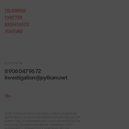
TELEGRAM
TWITTER
ВКОНТАКТЕ
YOUTUBE
КОНТАКТЫ
8 906 047 96 72
investigation@pytkam.net
18+
САЙТ ОТРАЖАЕТ ИНФОРМАЦИЮ О ПРАВОЗАЩИТНОЙ
ДЕЯТЕЛЬНОСТИ, НАЧАТОЙ КОМИТЕТОМ ПРОТИВ ПЫТОК
В 2000 ГОДУ, НАПРАВЛЕННОЙ НА ИСКОРЕНЕНИЕ ПЫТОК
В РОССИИ. ИСПОЛЬЗОВАНИЕ МАТЕРИАЛОВ САЙТА
PYTKAM.NET — ТОЛЬКО СО ССЫЛКОЙ НА РЕСУРС.