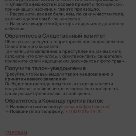
→
внешность и особые приметы
Опишите
полицейских,
где это произошло
применивших насилие, и
.
→
как вас били, чем, по каким частям тела
Расскажите,
,
сколько ударов вам было нанесено.
→
свидетелей
Назовите
, которые видели вас до и после
избиения.
Обратитесь в Следственный комитет
Обращаться следует в территориальное подразделение
Следственного комитета.
заявление о преступлении
Там напишите
. В нем сжато
изложите, что случилось, укажите контакты свидетелей,
приложите копии медицинских документов и фото травм.
Получите талон-уведомление
талон-уведомление о
Требуйте, чтобы вам выдали
принятии вашего заявления
.
Он будет подтверждением того, что органы власти
получили ваше заявление, и позволит контролировать
сроки рассмотрения вашего сообщения.
Обратитесь в Команду против пыток
→
Напишите нам на почту
:
komanda@pytkam.net
→
Позвоните по телефону
:
+7 (831) 216-14-70
TELEGRAM