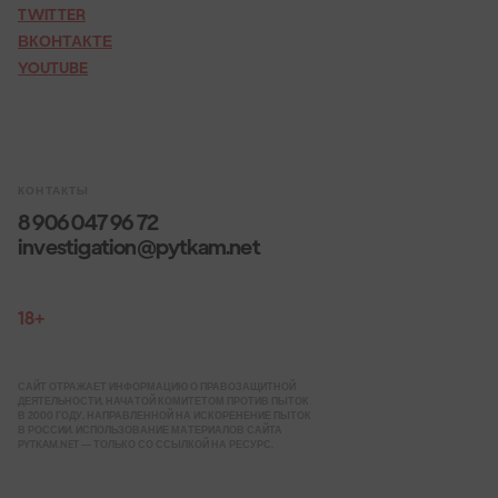
TWITTER
ВКОНТАКТЕ
YOUTUBE
КОНТАКТЫ
8 906 047 96 72
investigation@pytkam.net
18+
САЙТ ОТРАЖАЕТ ИНФОРМАЦИЮ О ПРАВОЗАЩИТНОЙ
ДЕЯТЕЛЬНОСТИ, НАЧАТОЙ КОМИТЕТОМ ПРОТИВ ПЫТОК
В 2000 ГОДУ, НАПРАВЛЕННОЙ НА ИСКОРЕНЕНИЕ ПЫТОК
В РОССИИ. ИСПОЛЬЗОВАНИЕ МАТЕРИАЛОВ САЙТА
PYTKAM.NET — ТОЛЬКО СО ССЫЛКОЙ НА РЕСУРС.