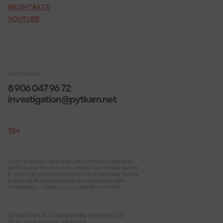
ВКОНТАКТЕ
YOUTUBE
КОНТАКТЫ
8 906 047 96 72
investigation@pytkam.net
18+
САЙТ ОТРАЖАЕТ ИНФОРМАЦИЮ О ПРАВОЗАЩИТНОЙ
ДЕЯТЕЛЬНОСТИ, НАЧАТОЙ КОМИТЕТОМ ПРОТИВ ПЫТОК
В 2000 ГОДУ, НАПРАВЛЕННОЙ НА ИСКОРЕНЕНИЕ ПЫТОК
В РОССИИ. ИСПОЛЬЗОВАНИЕ МАТЕРИАЛОВ САЙТА
PYTKAM.NET — ТОЛЬКО СО ССЫЛКОЙ НА РЕСУРС.
ПОЛИТИКА В ОТНОШЕНИИ ОБРАБОТКИ
ПЕРСОНАЛЬНЫХ ДАННЫХ