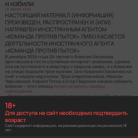
и избили
10 ИЮНЯ 2026
НАСТОЯЩИЙ МАТЕРИАЛ (ИНФОРМАЦИЯ)
ПРОИЗВЕДЕН, РАСПРОСТРАНЕН И (ИЛИ)
НАПРАВЛЕН ИНОСТРАННЫМ АГЕНТОМ
«КОМАНДА ПРОТИВ ПЫТОК» ЛИБО КАСАЕТСЯ
ДЕЯТЕЛЬНОСТИ ИНОСТРАННОГО АГЕНТА
«КОМАНДА ПРОТИВ ПЫТОК»
В декабре 2024 года 24-летнего Алексея Хасанова
пригласила в гости случайная интернет-знакомая, однако
она не пустила его в квартиру и закрыла дверь, а к Алексею
на улице подошли трое мужчин. Они повалили Хасанова на
снег и надели наручники. Трое оперативников, Максим
Чернявский, Кирилл Титов и Егор Гаврилин начали избивать
Алексея — этот эпизод
попал на запись камеры
наблюдения
.
«После ударов полицейский спрашивал меня “За что я хочу
уехать? За распространение или хранение?”. Я понял, что
18+
он имел в виду наркотики,
— рассказал Алексей.
Никаких наркотиков у него при себе не было, и тогда
Для доступа на сайт необходимо подтвердить
полицейские положили ему в карман небольшой сверток,
возраст
который показательно изъяли перед подошедшими
понятыми. В отношении Алексея возбудили уголовное дело
Сайт содержит информацию, не рекомендованную лицам моложе 18
лет.
о хранении наркотических веществ.
Алексей Хасанов больше полугода был обвиняемым в деле