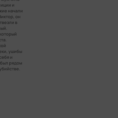
лиции и
кие начали
Виктор, он
твезли в
вый.
 который
ста.
кой
еки, ушибы
себя и
й был рядом
убийстве.