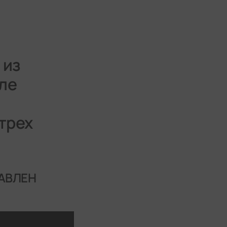
 из
ле
трех
РАВЛЕН
ПЫТОК»