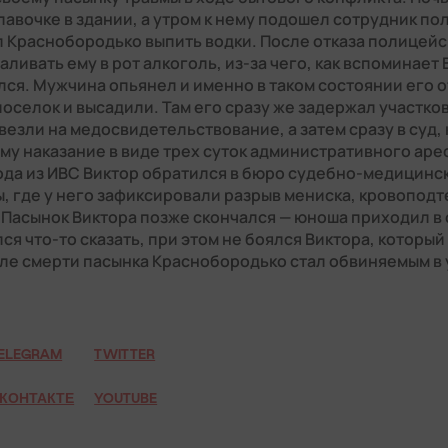
лавочке в здании, а утром к нему подошел сотрудник по
 Краснобородько выпить водки. После отказа полицейс
аливать ему в рот алкоголь, из-за чего, как вспоминает 
ся. Мужчина опьянел и именно в таком состоянии его о
оселок и высадили. Там его сразу же задержал участко
везли на медосвидетельствование, а затем сразу в суд,
му наказание в виде трех суток административного аре
ода из ИВС Виктор обратился в бюро судебно-медицинс
, где у него зафиксировали разрыв мениска, кровоподт
 Пасынок Виктора позже скончался — юноша приходил в 
ся что-то сказать, при этом не боялся Виктора, которы
ле смерти пасынка Краснобородько стал обвиняемым в 
ELEGRAM
TWITTER
КОНТАКТЕ
YOUTUBE