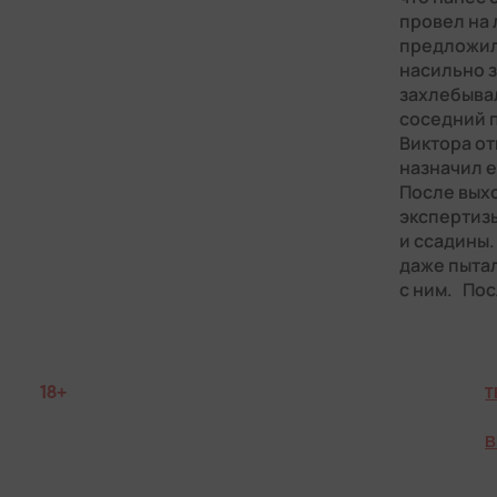
провел на 
предложил
насильно з
захлебывал
соседний п
Виктора от
назначил е
После вых
экспертизы
и ссадины.
даже пытал
с ним. Пос
18+
T
В