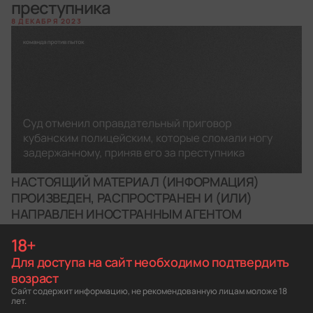
преступника
8 ДЕКАБРЯ 2023
НАСТОЯЩИЙ МАТЕРИАЛ (ИНФОРМАЦИЯ)
ПРОИЗВЕДЕН, РАСПРОСТРАНЕН И (ИЛИ)
НАПРАВЛЕН ИНОСТРАННЫМ АГЕНТОМ
«КОМАНДА ПРОТИВ ПЫТОК» ЛИБО КАСАЕТСЯ
18+
ДЕЯТЕЛЬНОСТИ ИНОСТРАННОГО АГЕНТА
Для доступа на сайт необходимо подтвердить
«КОМАНДА ПРОТИВ ПЫТОК»
возраст
Четвертый кассационный суд общей юрисдикции в
Краснодаре рассмотрел жалобу потерпевшего и
Сайт содержит информацию, не рекомендованную лицам моложе 18
представление прокурора на оправдательный приговор
лет.
полицейским. Их обвиняли в том, что при задержании они