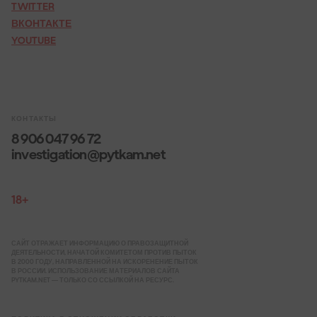
TWITTER
ВКОНТАКТЕ
YOUTUBE
КОНТАКТЫ
8 906 047 96 72
investigation@pytkam.net
18+
САЙТ ОТРАЖАЕТ ИНФОРМАЦИЮ О ПРАВОЗАЩИТНОЙ
ДЕЯТЕЛЬНОСТИ, НАЧАТОЙ КОМИТЕТОМ ПРОТИВ ПЫТОК
В 2000 ГОДУ, НАПРАВЛЕННОЙ НА ИСКОРЕНЕНИЕ ПЫТОК
В РОССИИ. ИСПОЛЬЗОВАНИЕ МАТЕРИАЛОВ САЙТА
PYTKAM.NET — ТОЛЬКО СО ССЫЛКОЙ НА РЕСУРС.