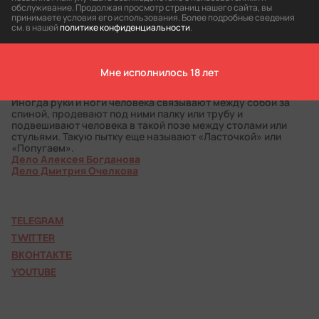
ДЕЯТЕЛЬНОСТИ ИНОСТРАННОГО АГЕНТА
обслуживание. Продолжая просмотр страниц нашего сайта, вы
«КОМАНДА ПРОТИВ ПЫТОК»
принимаете условия его использования. Более подробные сведения
см. в нашей
политике конфиденциальности
.
Эта пытка может проходить в разных вариантах. Самый
распространенный — человеку связывают руки
(обматывают скотчем или сковывают наручниками) и
подвешивают за крюк. Руки могут быть зафиксированы за
Мне исполнилось 18 лет
спиной. Человек остается висеть на долгое время,
практически не касаясь пола.
Иногда руки и ноги человека связывают между собой за
спиной, продевают под ними палку или трубу и
подвешивают человека в такой позе между столами или
стульями. Такую пытку еще называют «Ласточкой» или
«Попугаем».
Дело Алексея Богданова
Дело Дмитрия Очелкова
TELEGRAM
TWITTER
ВКОНТАКТЕ
YOUTUBE