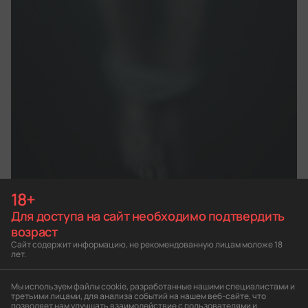
18+
Для доступа на сайт необходимо подтвердить
возраст
Сайт содержит информацию, не рекомендованную лицам моложе 18
НАСТОЯЩИЙ МАТЕРИАЛ (ИНФОРМАЦИЯ)
лет.
ПРОИЗВЕДЕН, РАСПРОСТРАНЕН И (ИЛИ)
НАПРАВЛЕН ИНОСТРАННЫМ АГЕНТОМ
Мы используем файлы cookie, разработанные нашими специалистами и
«КОМАНДА ПРОТИВ ПЫТОК» ЛИБО КАСАЕТСЯ
третьими лицами, для анализа событий на нашем веб-сайте, что
позволяет нам улучшать взаимодействие с пользователями и