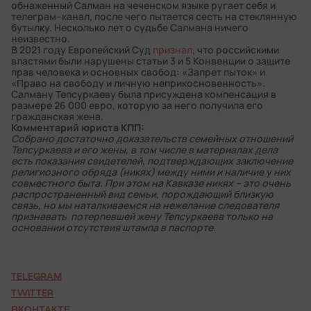
обнаженный Салман на чеченском языке ругает себя и
телеграм–канал, после чего пытается сесть на стеклянную
бутылку. Несколько лет о судьбе Салмана ничего
неизвестно.
В 2021 году Европейский Суд
признал
, что российскими
властями были нарушены статьи 3 и 5 Конвенции о защите
прав человека и основных свобод: «Запрет пыток» и
«Право на свободу и личную неприкосновенность».
Салману Тепсуркаеву была присуждена компенсация в
размере 26 000 евро, которую за него получила его
гражданская жена.
Комментарий юриста КПП:
Собрано достаточно доказательств семейных отношений
Тепсуркаева и его жены, в том числе в материалах дела
есть показания свидетелей, подтверждающих заключение
религиозного обряда (никях) между ними и наличие у них
совместного быта. При этом на Кавказе никях – это очень
распространенный вид семьи, порождающий близкую
связь, но мы наталкиваемся на нежелание следователя
признавать потерпевшей жену Тепсуркаева только на
основании отсутствия штампа в паспорте.
TELEGRAM
TWITTER
ВКОНТАКТЕ