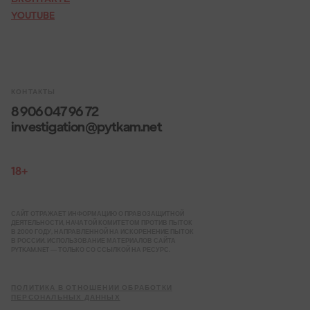
YOUTUBE
КОНТАКТЫ
8 906 047 96 72
investigation@pytkam.net
18+
САЙТ ОТРАЖАЕТ ИНФОРМАЦИЮ О ПРАВОЗАЩИТНОЙ
ДЕЯТЕЛЬНОСТИ, НАЧАТОЙ КОМИТЕТОМ ПРОТИВ ПЫТОК
В 2000 ГОДУ, НАПРАВЛЕННОЙ НА ИСКОРЕНЕНИЕ ПЫТОК
В РОССИИ. ИСПОЛЬЗОВАНИЕ МАТЕРИАЛОВ САЙТА
PYTKAM.NET — ТОЛЬКО СО ССЫЛКОЙ НА РЕСУРС.
ПОЛИТИКА В ОТНОШЕНИИ ОБРАБОТКИ
ПЕРСОНАЛЬНЫХ ДАННЫХ