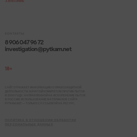
КОНТАКТЫ
8 906 047 96 72
investigation@pytkam.net
18+
САЙТ ОТРАЖАЕТ ИНФОРМАЦИЮ О ПРАВОЗАЩИТНОЙ
ДЕЯТЕЛЬНОСТИ, НАЧАТОЙ КОМИТЕТОМ ПРОТИВ ПЫТОК
В 2000 ГОДУ, НАПРАВЛЕННОЙ НА ИСКОРЕНЕНИЕ ПЫТОК
В РОССИИ. ИСПОЛЬЗОВАНИЕ МАТЕРИАЛОВ САЙТА
PYTKAM.NET — ТОЛЬКО СО ССЫЛКОЙ НА РЕСУРС.
ПОЛИТИКА В ОТНОШЕНИИ ОБРАБОТКИ
ПЕРСОНАЛЬНЫХ ДАННЫХ