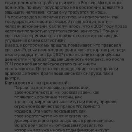
книгу, продолжает работать и жить в России. Мы должны
понимать, почему государство не в состоянии адекватно
защищать человека, когда ему требуется помощь.
На примере дел о насилии и пытках, мы показываем, как
государство относится к самой главной ценности —
человеческой жизни. Как получилось, что к 2024 году права
человека полностью утратили свою ценность? Почему
система воспринимают людей как «дела» и «палки» для
улучшения своей статистики?
Вывод, к которому мы пришли, показывает, что правовая
система России планомерно двигалась в сторону распада
около двадцати лет. До 2007 года мы шли к европейским
ценностям и провозглашали ценность человека, но после
2011 года всё европейское стало синонимом
«вражеского». Под это же определение попали права и
правозащитники. Враги появились как снаружи, так и
внутри.
Книга состоит из трех частей:
Первая из них посвящена эволюции
законодательства: мы рассказываем, как
появились основные законы, как
трансформировались институты и к чему привело
огромное количество правок Уголовного
кодекса. Эта часть показывает, как
законодательство из относительно
демократичного превращалось в репрессивное.
Во второй части мы описываем правила, по
которым вот уже многие годы функционирует