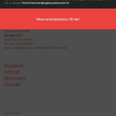
Месяцем ранее ЕСПЧ коммуницировал еще 37
жалоб
см. в нашей
политике конфиденциальности
.
пострадавших от пыток.
В коммуникациях от 24 апреля из семи жалоб – пять на
жестокое обращение правоохранителей во время
митингов в Москве и Санкт-Петербурге.
Мне исполнилось 18 лет
Станислав Миляков
Мария Исаева
Денис Пахнов
Валерий С.
Никита Огренич
Игорь Нагавкин
Ольга Швецова и Валерий Малахов
TELEGRAM
TWITTER
ВКОНТАКТЕ
YOUTUBE
КОНТАКТЫ