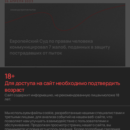
26 АПРЕЛЯ 2023
НАСТОЯЩИЙ МАТЕРИАЛ (ИНФОРМАЦИЯ)
18+
ПРОИЗВЕДЕН, РАСПРОСТРАНЕН И (ИЛИ)
Для доступа на сайт необходимо подтвердить
НАПРАВЛЕН ИНОСТРАННЫМ АГЕНТОМ
возраст
«КОМАНДА ПРОТИВ ПЫТОК» ЛИБО КАСАЕТСЯ
Сайт содержит информацию, не рекомендованную лицам моложе 18
ДЕЯТЕЛЬНОСТИ ИНОСТРАННОГО АГЕНТА
лет.
«КОМАНДА ПРОТИВ ПЫТОК»
Коммуникация означает, что Суд приступил к
Мы используем файлы cookie, разработанные нашими специалистами и
рассмотрению жалобы и уведомил власти Российской
третьими лицами, для анализа событий на нашем веб-сайте, что
Федерации об этом. Россия, в свою очередь, может
позволяет нам улучшать взаимодействие с пользователями и
проигнорировать вопросы ЕСПЧ, однако суд в любом
обслуживание. Продолжая просмотр страниц нашего сайта, вы
случае изучит материалы дела и вынесет свой вердикт.
принимаете условия его использования. Более подробные сведения