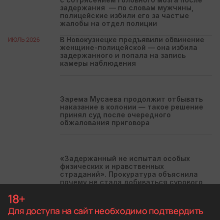
задержания — по словам мужчины,
полицейские избили его за частые
жалобы на отдел полиции
ИЮЛЬ 2026
В Новокузнецке предъявили обвинение
женщине-полицейской — она избила
задержанного и попала на запись
камеры наблюдения
Зарема Мусаева продолжит отбывать
наказание в колонии — такое решение
принял суд после очередного
обжалования приговора
«Задержанный не испытал особых
физических и нравственных
страданий». Прокуратура объяснила
почему не стала добиваться сурового
наказания полицейскому, который бил
18+
мужчину током в лицо
Для доступа на сайт необходимо подтвердить
ИЮНЬ 2026
Житель Подмосковья попал в больницу с