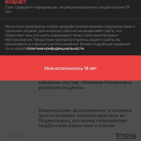
возраст
переломами ребер после посещения
отдела полиции. Силовики обвинили его
Сайт содержит информацию, не рекомендованную лицам моложе 18
лет.
в хулиганстве, но суд им не поверил
Мы используем файлы cookie, разработанные нашими специалистами и
третьими лицами, для анализа событий на нашем веб-сайте, что
Краснодарскому полицейскому,
позволяет нам улучшать взаимодействие с пользователями и
обслуживание. Продолжая просмотр страниц нашего сайта, вы
который избивал задержанного стулом,
принимаете условия его использования. Более подробные сведения
смягчили наказание
см. в нашей
политике конфиденциальности
.
В Оренбургской области возбудили
Мне исполнилось 18 лет
уголовное дело по жалобе мужчин на
пытки — они рассказали, что их
избивали кнутом, обливали бензином и
угрожали поджечь
Компенсацию за незаконное уголовное
преследование получил мужчина из
Подмосковья, которому полицейские
подбросили наркотики и избили
Назад
Вперед